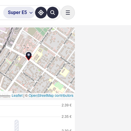
Super
E5
Toggle navigation
Leaflet
|
©
OpenStreetMap contributors