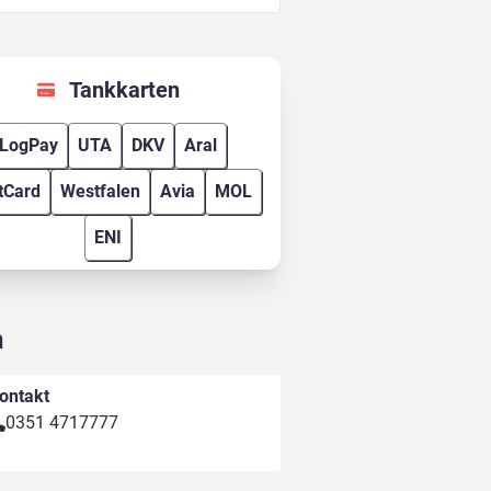
Tankkarten
LogPay
UTA
DKV
Aral
tCard
Westfalen
Avia
MOL
ENI
n
ontakt
0351 4717777