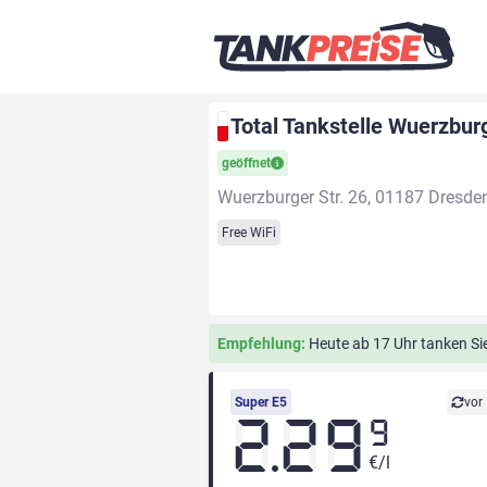
Total Tankstelle Wuerzbur
geöffnet
Wuerzburger Str. 26, 01187 Dresde
Free WiFi
Empfehlung:
Heute ab 17 Uhr tanken Sie 
Super E5
vor
2.29
9
€/l