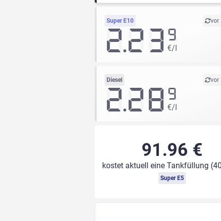
Super E10
vor
2.23
9
€/l
Diesel
vor
2.28
9
€/l
91.96 €
kostet aktuell eine Tankfüllung (40
Super E5