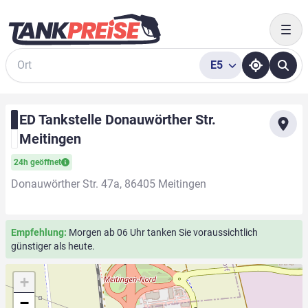
Togg
E5
Suche
ED Tankstelle Donauwörther Str.
Meitingen
24h geöffnet
Donauwörther Str. 47a, 86405 Meitingen
Empfehlung:
Morgen ab 06 Uhr tanken Sie voraussichtlich
günstiger als heute.
+
−