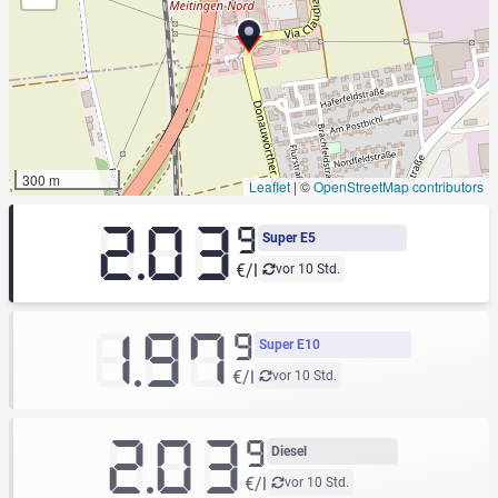
300 m
Leaflet
|
©
OpenStreetMap contributors
2.03
9
Super E5
€/l
vor 10 Std.
1.97
9
Super E10
€/l
vor 10 Std.
2.03
9
Diesel
€/l
vor 10 Std.