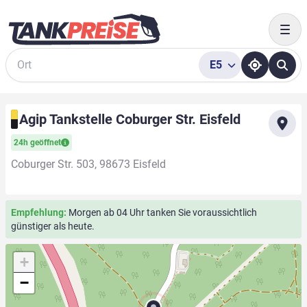
Togg
E5
Suche
Agip Tankstelle Coburger Str. Eisfeld
24h geöffnet
Coburger Str. 503, 98673 Eisfeld
Empfehlung:
Morgen ab 04 Uhr tanken Sie voraussichtlich
günstiger als heute.
+
−