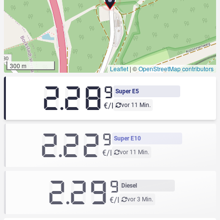
300 m
Leaflet
|
©
OpenStreetMap contributors
2.28
9
Super E5
€/l
vor 11 Min.
2.22
9
Super E10
€/l
vor 11 Min.
2.29
9
Diesel
€/l
vor 3 Min.