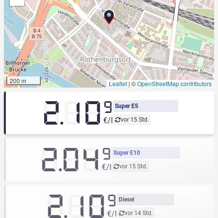
200 m
Leaflet
|
©
OpenStreetMap contributors
2.10
9
Super E5
€/l
vor 15 Std.
2.04
9
Super E10
€/l
vor 15 Std.
2.10
9
Diesel
€/l
vor 14 Std.