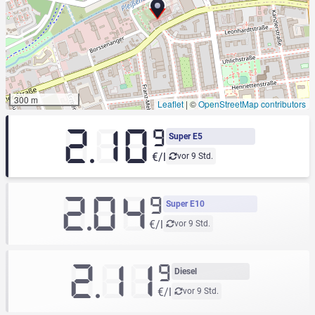
300 m
Leaflet
|
©
OpenStreetMap contributors
2.10
9
Super E5
€/l
vor 9 Std.
2.04
9
Super E10
€/l
vor 9 Std.
2.11
9
Diesel
€/l
vor 9 Std.