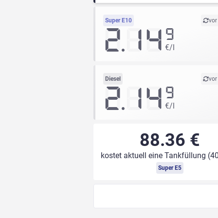
Super E10
vor
2.14
9
€/l
Diesel
vor
2.14
9
€/l
88.36 €
kostet aktuell eine Tankfüllung (40
Super E5