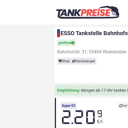
ESSO Tankstelle Bahnhofst
geöffnet
Bahnhofstr. 31, 55494 Rheinböllen
Shop
Staubsauger
Empfehlung:
Morgen ab 17 Uhr tanken Si
Super E5
vor
2.20
9
€/l