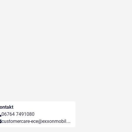
ontakt
06764 7491080
customercare-ece@exxonmobil.com