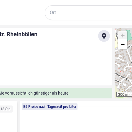
Suche
r. Rheinböllen
+
−
e voraussichtlich günstiger als heute.
300 m
E5 Preise nach Tageszeit pro Liter
 13 Std.