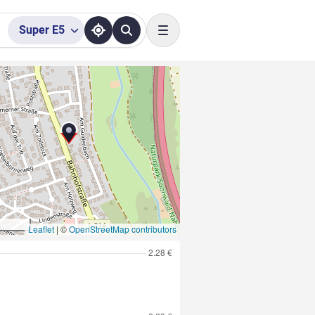
Super
E5
Toggle navigation
Leaflet
|
©
OpenStreetMap contributors