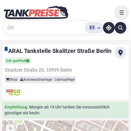
Togg
E5
Suche
ARAL Tankstelle Skalitzer Straße Berlin
24h geöffnet
Skalitzer Straße 26, 10999 Berlin
Shop
Autowaschanlage
Cabriopflege
Empfehlung:
Morgen ab 19 Uhr tanken Sie voraussichtlich
günstiger als heute.
+