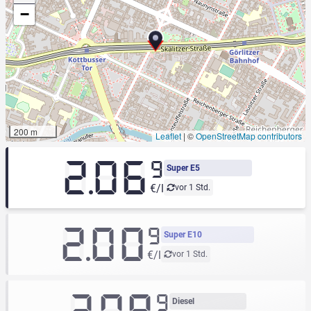
−
200 m
Leaflet
|
©
OpenStreetMap contributors
2.06
9
Super E5
€/l
vor 1 Std.
2.00
9
Super E10
€/l
vor 1 Std.
9
Diesel