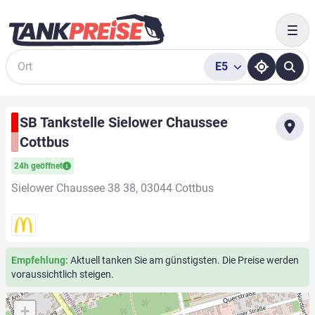
Togg
E5
Suche
SB Tankstelle Sielower Chaussee
Cottbus
24h geöffnet
Sielower Chaussee 38 38, 03044 Cottbus
Empfehlung:
Aktuell tanken Sie am günstigsten. Die Preise werden
voraussichtlich steigen.
+