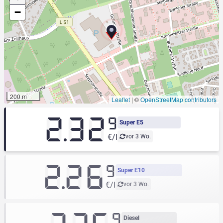
−
200 m
Leaflet
|
©
OpenStreetMap contributors
2.32
9
Super E5
€/l
vor 3 Wo.
2.26
9
Super E10
€/l
vor 3 Wo.
9
Diesel