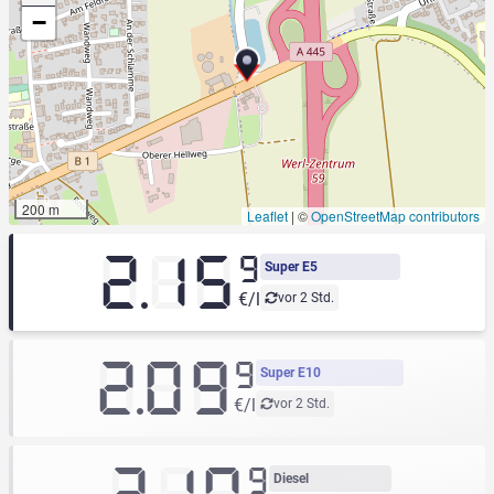
−
200 m
Leaflet
|
©
OpenStreetMap contributors
2.15
9
Super E5
€/l
vor 2 Std.
2.09
9
Super E10
€/l
vor 2 Std.
9
Diesel