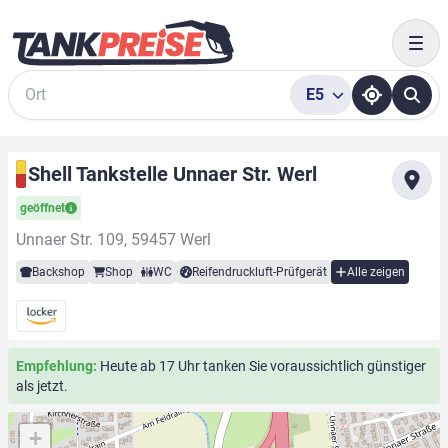
Togg
E5
Suche
Shell Tankstelle Unnaer Str. Werl
geöffnet
Unnaer Str. 109, 59457 Werl
Backshop
Shop
WC
Reifendruckluft-Prüfgerät
Alle zeigen
Empfehlung:
Heute ab 17 Uhr tanken Sie voraussichtlich günstiger
als jetzt.
+