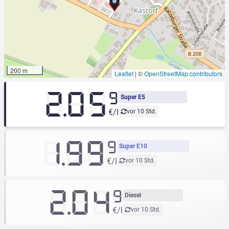
200 m
Leaflet
|
©
OpenStreetMap contributors
2.05
9
Super E5
€/l
vor 10 Std.
1.99
9
Super E10
€/l
vor 10 Std.
2.04
9
Diesel
€/l
vor 10 Std.