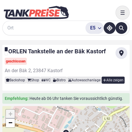
Togg
E5
Suche
ORLEN Tankstelle an der Bäk Kastorf
geschlossen
An der Bäk 2, 23847 Kastorf
Backshop
Shop
WC
Bistro
Autowaschanlage
Alle zeigen
Empfehlung:
Heute ab 06 Uhr tanken Sie voraussichtlich günstig.
+
−