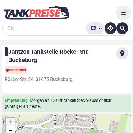
Togg
E5
Suche
Jantzon Tankstelle Röcker Str.
Bückeburg
geschlossen
Röcker Str. 24, 31675 Bückeburg
Empfehlung:
Morgen ab 12 Uhr tanken Sie voraussichtlich
günstiger als heute.
+
−