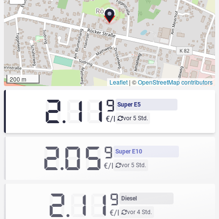
200 m
Leaflet
|
©
OpenStreetMap contributors
2.11
9
Super E5
€/l
vor 5 Std.
2.05
9
Super E10
€/l
vor 5 Std.
2.11
9
Diesel
€/l
vor 4 Std.