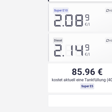
Super E10
vo
2.08
9
€/l
Diesel
vo
2.14
9
€/l
85.96 €
kostet aktuell eine Tankfüllung (40
Super E5