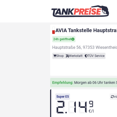
AVIA Tankstelle Hauptstr
24h geöffnet
Hauptstraße 56, 97353 Wiesenthei
Shop
Werkstatt
TÜV Service
Empfehlung:
Morgen ab 06 Uhr tanken Si
Super E5
vo
2.14
9
€/l