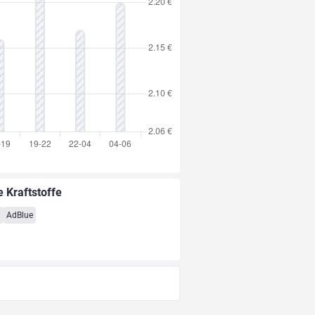
e Kraftstoffe
8
AdBlue