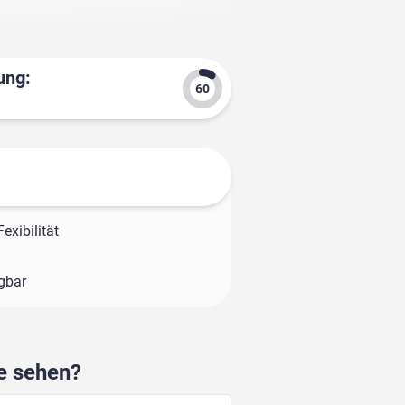
ung:
exibilität
ügbar
he sehen?