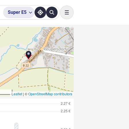
Super
E5
Toggle navigation
Leaflet
|
©
OpenStreetMap contributors