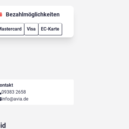
Bezahlmöglichkeiten
astercard
Visa
EC-Karte
ontakt
09383 2658
info@avia.de
id