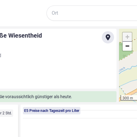
Suche
aße Wiesentheid
+
−
d
e voraussichtlich günstiger als heute.
300 m
E5 Preise nach Tageszeit pro Liter
r 2 Std.