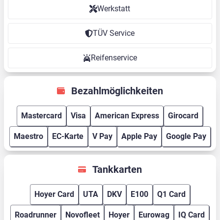
Werkstatt
TÜV Service
Reifenservice
Bezahlmöglichkeiten
Mastercard
Visa
American Express
Girocard
Maestro
EC-Karte
V Pay
Apple Pay
Google Pay
Tankkarten
Hoyer Card
UTA
DKV
E100
Q1 Card
Roadrunner
Novofleet
Hoyer
Eurowag
IQ Card