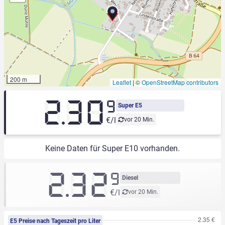
200 m
Leaflet
|
©
OpenStreetMap contributors
2.30
9
Super E5
€/l
vor 20 Min.
Keine Daten für Super E10 vorhanden.
2.32
9
Diesel
€/l
vor 20 Min.
E5 Preise nach Tageszeit pro Liter