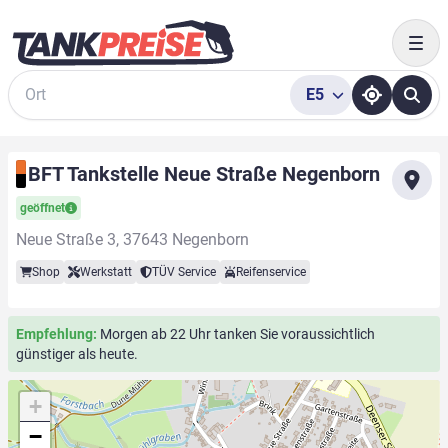
Togg
E5
Suche
BFT Tankstelle Neue Straße Negenborn
geöffnet
Neue Straße 3, 37643 Negenborn
Shop
Werkstatt
TÜV Service
Reifenservice
Empfehlung:
Morgen ab 22 Uhr tanken Sie voraussichtlich
günstiger als heute.
+
−