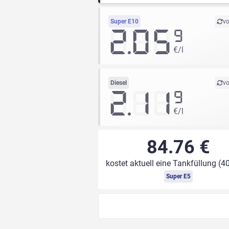
Super E10
vo
2.05
9
€/l
Diesel
vo
2.11
9
€/l
84.76 €
kostet aktuell eine Tankfüllung (40
Super E5