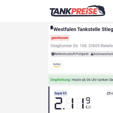
Westfalen Tankstelle Stieg
geschlossen
Stieghorster Str. 108, 33605 Bielefe
Reifendruckluft-Prüfgerät
Autowaschan
Empfehlung:
Heute ab 06 Uhr tanken Sie
Super E5
vo
2.11
9
€/l