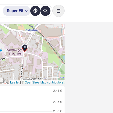
Super
E5
Toggle navigation
Leaflet
|
©
OpenStreetMap contributors