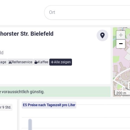
Suche
horster Str. Bielefeld
+
−
ld
lage
Reifenservice
Kaffee
Alle zeigen
 voraussichtlich günstig.
200 m
E5 Preise nach Tageszeit pro Liter
r 9 Std.