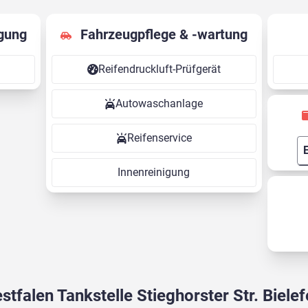
gung
Fahrzeugpflege & -wartung
Reifendruckluft-Prüfgerät
Autowaschanlage
Reifenservice
Innenreinigung
stfalen Tankstelle Stieghorster Str. Bielef