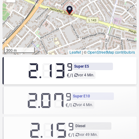
300 m
Leaflet
|
©
OpenStreetMap contributors
2.13
9
Super E5
€/l
vor 4 Min.
2.07
9
Super E10
€/l
vor 4 Min.
2.15
9
Diesel
€/l
vor 49 Min.