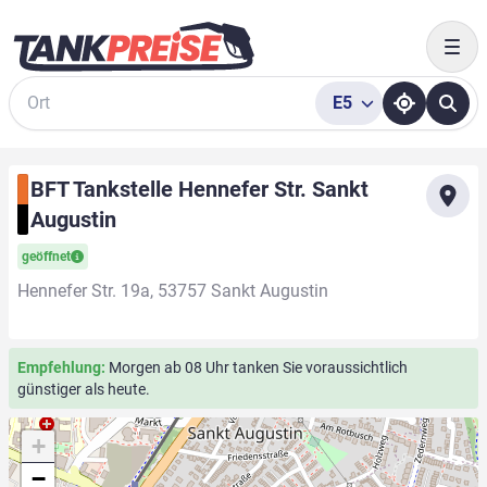
Togg
E5
Suche
BFT Tankstelle Hennefer Str. Sankt
Augustin
geöffnet
Hennefer Str. 19a, 53757 Sankt Augustin
Empfehlung:
Morgen ab 08 Uhr tanken Sie voraussichtlich
günstiger als heute.
+
−