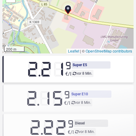
200 m
Leaflet
|
©
OpenStreetMap contributors
2.21
9
Super E5
€/l
vor 8 Min.
2.15
9
Super E10
€/l
vor 8 Min.
2.22
9
Diesel
€/l
vor 8 Min.