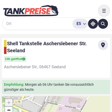
Togg
E5
Suche
Shell Tankstelle Ascherslebener Str.
Seeland
24h geöffnet
Ascherslebener Str., 06467 Seeland
Empfehlung:
Morgen ab 06 Uhr tanken Sie voraussichtlich
günstiger als heute.
+
−