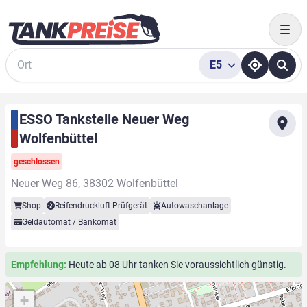
Togg
E5
Suche
ESSO Tankstelle Neuer Weg
Wolfenbüttel
geschlossen
Neuer Weg 86, 38302 Wolfenbüttel
Shop
Reifendruckluft-Prüfgerät
Autowaschanlage
Geldautomat / Bankomat
Empfehlung:
Heute ab 08 Uhr tanken Sie voraussichtlich günstig.
+