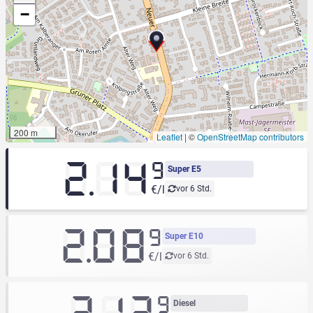
−
200 m
Leaflet
|
©
OpenStreetMap contributors
2.14
9
Super E5
€/l
vor 6 Std.
2.08
9
Super E10
€/l
vor 6 Std.
9
Diesel