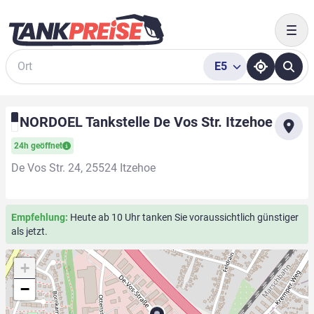
Togg
E5
Suche
NORDOEL Tankstelle De Vos Str. Itzehoe
24h geöffnet
De Vos Str. 24, 25524 Itzehoe
Empfehlung:
Heute ab 10 Uhr tanken Sie voraussichtlich günstiger
als jetzt.
+
−