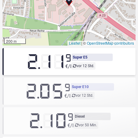
200 m
Leaflet
|
©
OpenStreetMap contributors
2.11
9
Super E5
€/l
vor 12 Std.
2.05
9
Super E10
€/l
vor 12 Std.
2.10
9
Diesel
€/l
vor 50 Min.