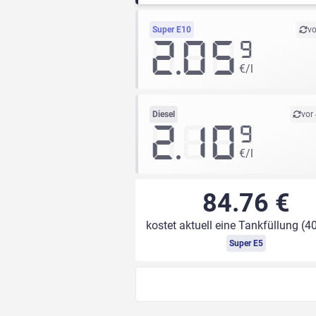
Super E10
vo
2.05
9
€/l
Diesel
vor
2.10
9
€/l
84.76 €
kostet aktuell eine Tankfüllung (40
Super E5