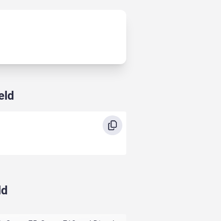
eld
ld