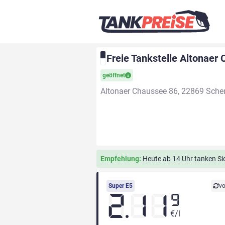
Freie Tankstelle Altonaer
geöffnet
Altonaer Chaussee 86, 22869 Sche
Empfehlung:
Heute ab 14 Uhr tanken Sie 
Super E5
vo
2.11
9
€/l