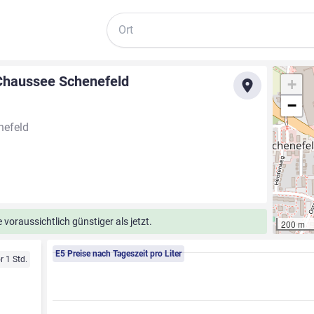
Suche
 Chaussee Schenefeld
+
−
nefeld
voraussichtlich günstiger als jetzt.
200 m
E5 Preise nach Tageszeit pro Liter
r 1 Std.