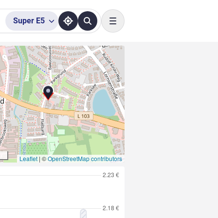
Super
E5
Toggle navigation
Leaflet
|
©
OpenStreetMap contributors