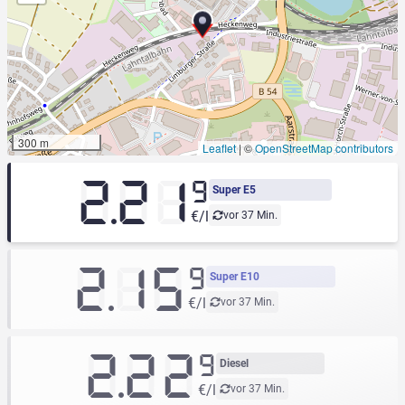
300 m
Leaflet
|
©
OpenStreetMap contributors
2.21
9
Super E5
€/l
vor 37 Min.
2.15
9
Super E10
€/l
vor 37 Min.
2.22
9
Diesel
€/l
vor 37 Min.