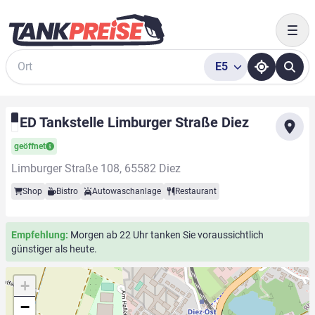
Togg
E5
Suche
ED Tankstelle Limburger Straße Diez
geöffnet
Limburger Straße 108, 65582 Diez
Shop
Bistro
Autowaschanlage
Restaurant
Empfehlung:
Morgen ab 22 Uhr tanken Sie voraussichtlich
günstiger als heute.
+
−