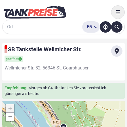
Togg
E5
Suche
SB Tankstelle Wellmicher Str.
geöffnet
Wellmicher Str. 82, 56346 St. Goarshausen
Empfehlung:
Morgen ab 04 Uhr tanken Sie voraussichtlich
günstiger als heute.
+
−