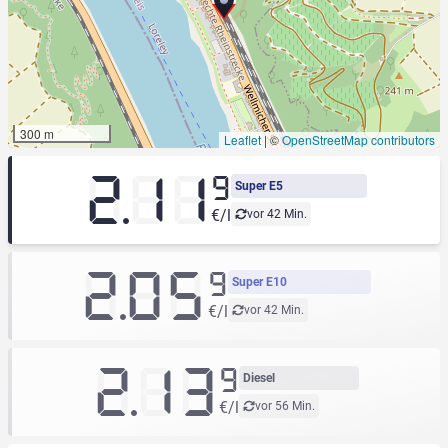
300 m
Leaflet
|
©
OpenStreetMap contributors
2.11
9
Super E5
€/l
vor 42 Min.
2.05
9
Super E10
€/l
vor 42 Min.
2.13
9
Diesel
€/l
vor 56 Min.