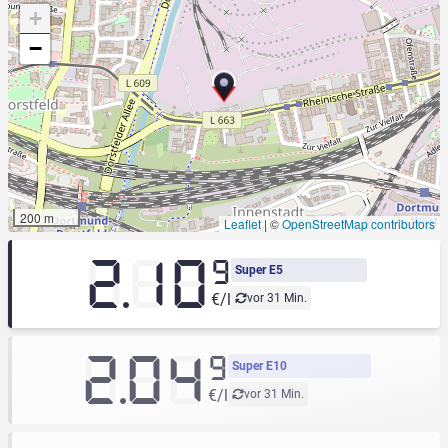
+
−
200 m
Leaflet
|
©
OpenStreetMap contributors
2.10
9
Super E5
€/l
vor 31 Min.
2.04
9
Super E10
€/l
vor 31 Min.