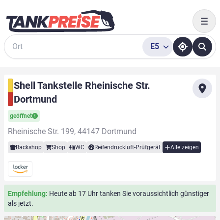
Togg
E5
Suche
Shell Tankstelle Rheinische Str.
Dortmund
geöffnet
Rheinische Str. 199, 44147 Dortmund
Backshop
Shop
WC
Reifendruckluft-Prüfgerät
Alle zeigen
Empfehlung:
Heute ab 17 Uhr tanken Sie voraussichtlich günstiger
als jetzt.