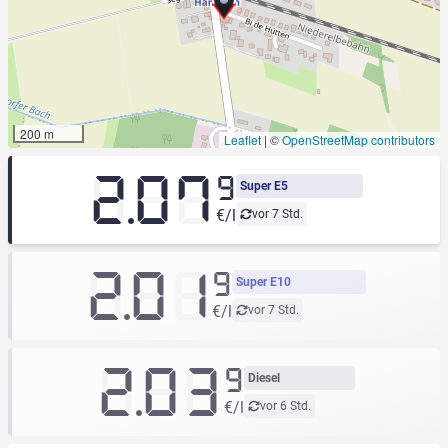
200 m
Leaflet
|
©
OpenStreetMap contributors
2.07
9
Super E5
€/l
vor 7 Std.
2.01
9
Super E10
€/l
vor 7 Std.
2.03
9
Diesel
€/l
vor 6 Std.