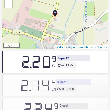
−
200 m
Leaflet
|
©
OpenStreetMap contributors
2.20
9
Super E5
€/l
vor 19 Min.
2.14
9
Super E10
€/l
vor 19 Min.
2.24
9
Diesel