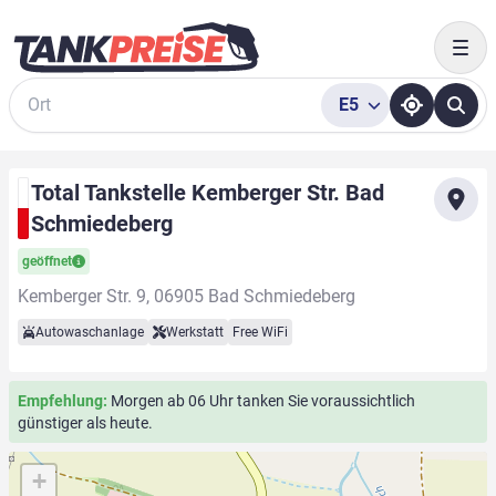
Togg
E5
Suche
Total Tankstelle Kemberger Str. Bad
Schmiedeberg
geöffnet
Kemberger Str. 9, 06905 Bad Schmiedeberg
Autowaschanlage
Werkstatt
Free WiFi
Empfehlung:
Morgen ab 06 Uhr tanken Sie voraussichtlich
günstiger als heute.
+