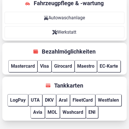
Fahrzeugpflege & -wartung
Autowaschanlage
Werkstatt
Bezahlmöglichkeiten
Mastercard
Visa
Girocard
Maestro
EC-Karte
Tankkarten
LogPay
UTA
DKV
Aral
FleetCard
Westfalen
Avia
MOL
Washcard
ENI