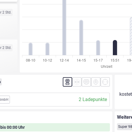
r 2 Std.
r 2 Std.
m
kostet
2 Ladepunkte
 GmbH
Weiter
Super 9
 bis 00:00 Uhr