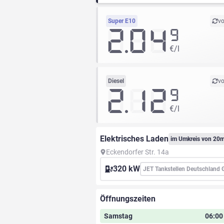
Super E10
vo
2.04
9
€/l
Diesel
vo
2.12
9
€/l
Elektrisches Laden
im Umkreis von 20
Eckendorfer Str. 14a
320 kW
JET Tankstellen Deutschland
Öffnungszeiten
Samstag
06:00