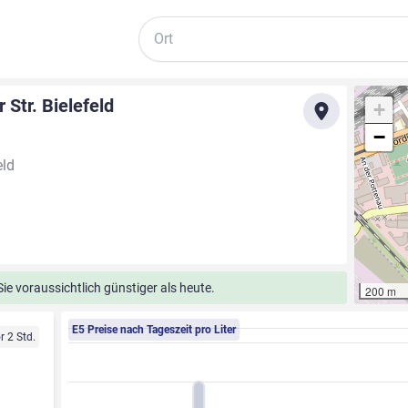
Suche
 Str. Bielefeld
+
−
eld
e voraussichtlich günstiger als heute.
200 m
E5 Preise nach Tageszeit pro Liter
r 2 Std.