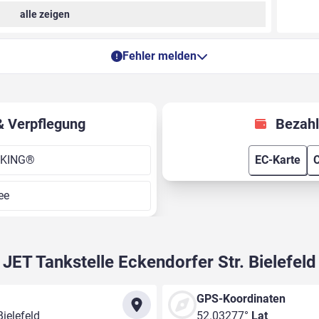
alle zeigen
Fehler melden
& Verpflegung
Bezahl
 KING®
EC-Karte
C
ee
JET Tankstelle Eckendorfer Str. Bielefeld
GPS-Koordinaten
Bielefeld
52.03277°
Lat