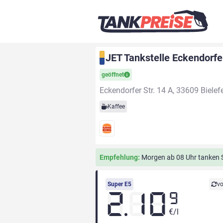
JET Tankstelle Eckendorfer
geöffnet
Eckendorfer Str. 14 A, 33609 Bielef
Kaffee
Empfehlung:
Morgen ab 08 Uhr tanken Si
Super E5
vo
2.10
9
€/l