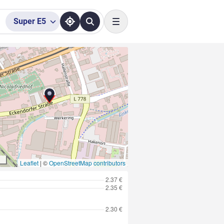
Super
E5
Toggle navigation
Leaflet
|
©
OpenStreetMap contributors