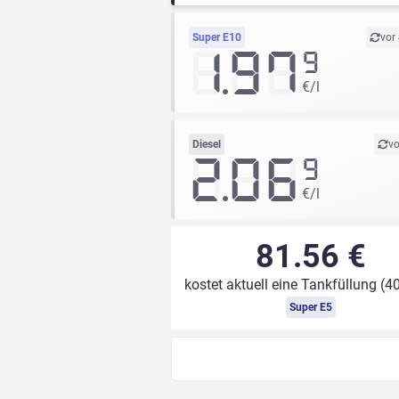
Super E10
vor
1.97
9
€/l
Diesel
vo
2.06
9
€/l
81.56 €
kostet aktuell eine Tankfüllung (40
Super E5