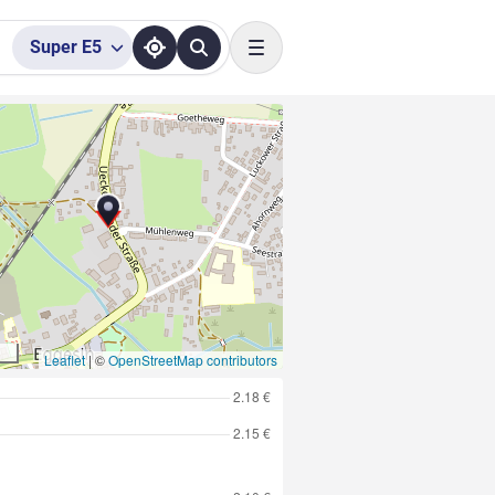
Super
E5
Toggle navigation
Leaflet
|
©
OpenStreetMap contributors