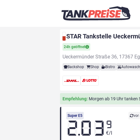
STAR Tankstelle Ueckermü
24h geöffnet
Ueckermünder Straße 36, 17367 Eg
Backshop
Shop
Bistro
Autowasch
Empfehlung:
Morgen ab 19 Uhr tanken Si
Super E5
vor
2.03
9
€/l