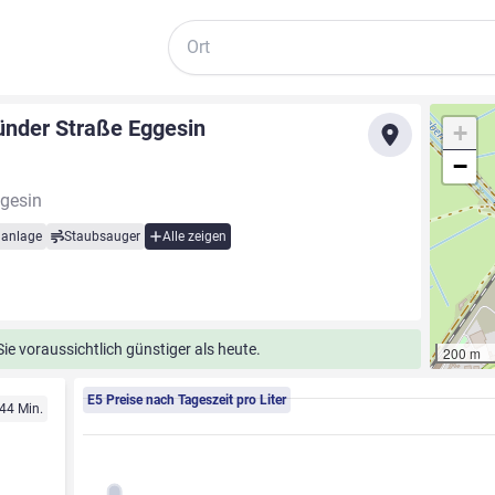
Suche
nder Straße Eggesin
+
−
gesin
anlage
Staubsauger
Alle zeigen
e voraussichtlich günstiger als heute.
200 m
E5 Preise nach Tageszeit pro Liter
 44 Min.