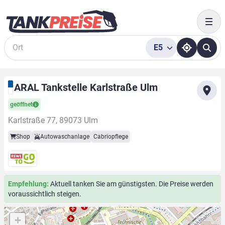
Togg
E5
Suche
ARAL Tankstelle Karlstraße Ulm
geöffnet
Karlstraße 77, 89073 Ulm
Shop
Autowaschanlage
Cabriopflege
Empfehlung:
Aktuell tanken Sie am günstigsten. Die Preise werden
voraussichtlich steigen.
+