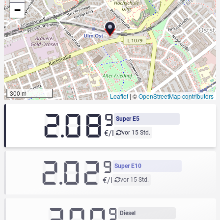
−
300 m
Leaflet
|
©
OpenStreetMap contributors
2.08
9
Super E5
€/l
vor 15 Std.
2.02
9
Super E10
€/l
vor 15 Std.
9
Diesel