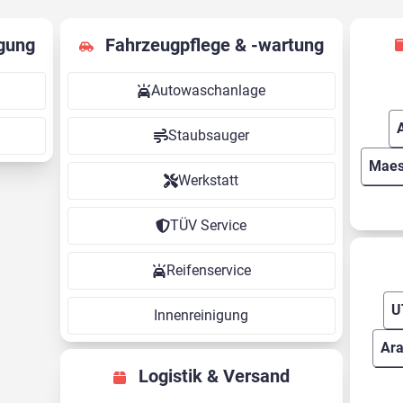
gung
Fahrzeugpflege & -wartung
Autowaschanlage
Staubsauger
Maes
Werkstatt
TÜV Service
Reifenservice
U
Innenreinigung
Ara
Logistik & Versand