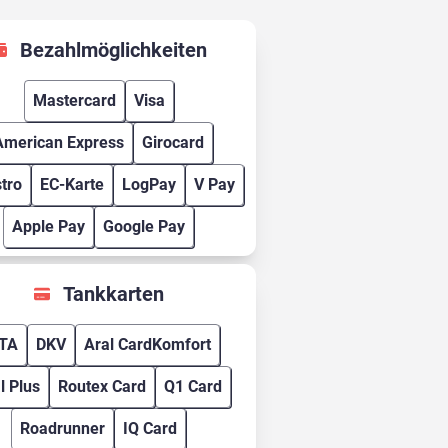
Bezahlmöglichkeiten
Mastercard
Visa
American Express
Girocard
tro
EC-Karte
LogPay
V Pay
Apple Pay
Google Pay
Tankkarten
TA
DKV
Aral CardKomfort
l Plus
Routex Card
Q1 Card
Roadrunner
IQ Card