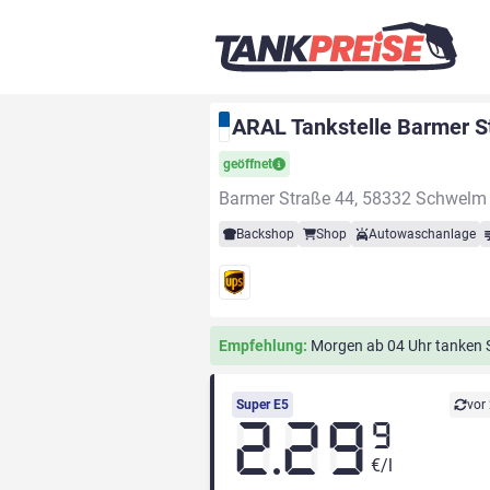
ARAL Tankstelle Barmer 
geöffnet
Barmer Straße 44, 58332 Schwelm
Backshop
Shop
Autowaschanlage
Empfehlung:
Morgen ab 04 Uhr tanken Si
Super E5
vor
2.29
9
€/l