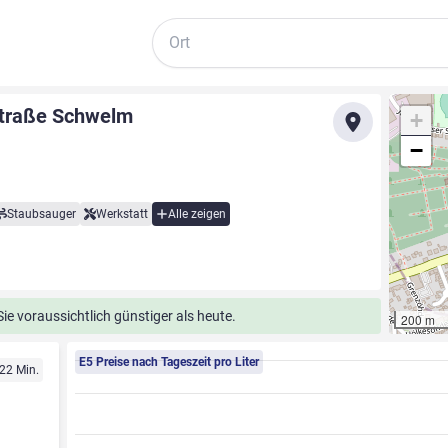
Suche
Straße Schwelm
+
−
Staubsauger
Werkstatt
Alle zeigen
e voraussichtlich günstiger als heute.
200 m
E5 Preise nach Tageszeit pro Liter
 22 Min.