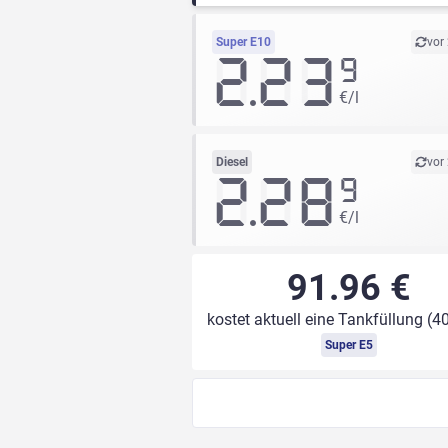
Super E10
vor
2.23
9
€/l
Diesel
vor
2.28
9
€/l
91.96 €
kostet aktuell eine Tankfüllung (40
Super E5