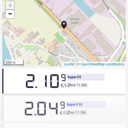
+
−
200 m
Leaflet
|
©
OpenStreetMap contributors
2.10
9
Super E5
€/l
vor 11 Std.
2.04
9
Super E10
€/l
vor 11 Std.