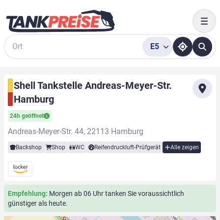
Togg
E5
Suche
Shell Tankstelle Andreas-Meyer-Str.
Hamburg
24h geöffnet
Andreas-Meyer-Str. 44, 22113 Hamburg
Backshop
Shop
WC
Reifendruckluft-Prüfgerät
Alle zeigen
Empfehlung:
Morgen ab 06 Uhr tanken Sie voraussichtlich
günstiger als heute.