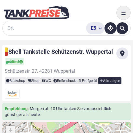
Togg
E5
Suche
Shell Tankstelle Schützenstr. Wuppertal
geöffnet
Schützenstr. 27, 42281 Wuppertal
Backshop
Shop
WC
Reifendruckluft-Prüfgerät
Alle zeigen
Empfehlung:
Morgen ab 10 Uhr tanken Sie voraussichtlich
günstiger als heute.
+