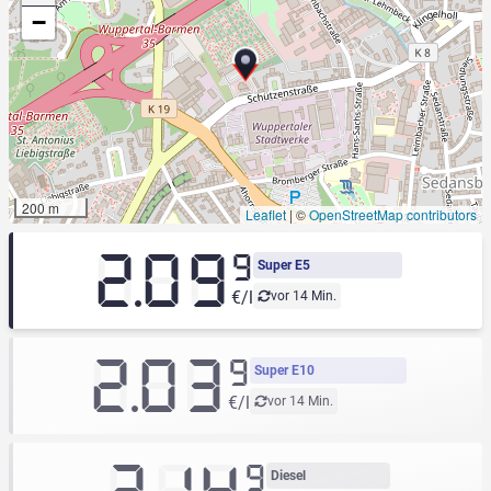
−
200 m
Leaflet
|
©
OpenStreetMap contributors
2.09
9
Super E5
€/l
vor 14 Min.
2.03
9
Super E10
€/l
vor 14 Min.
9
Diesel