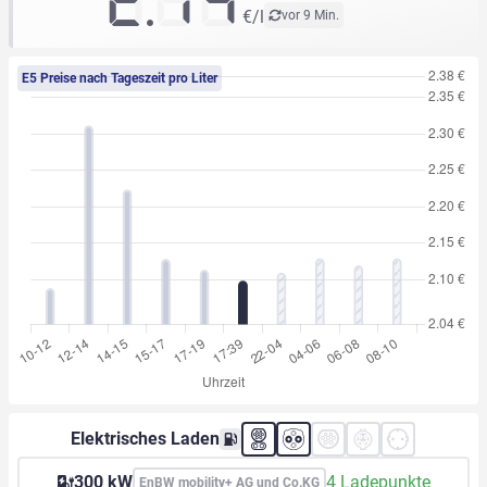
2.14
€/l
vor 9 Min.
E5 Preise nach Tageszeit pro Liter
Elektrisches Laden
300 kW
4 Ladepunkte
EnBW mobility+ AG und Co.KG