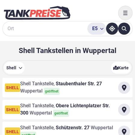
Togg
E5
Suche
Shell Tankstellen in Wuppertal
Shell
Karte
Shell Tankstelle,
Staubenthaler Str. 27
SHELL
Wuppertal
geöffnet
Shell Tankstelle,
Obere Lichtenplatzer Str.
SHELL
300
Wuppertal
geöffnet
Shell Tankstelle,
Schützenstr. 27
Wuppertal
SHELL