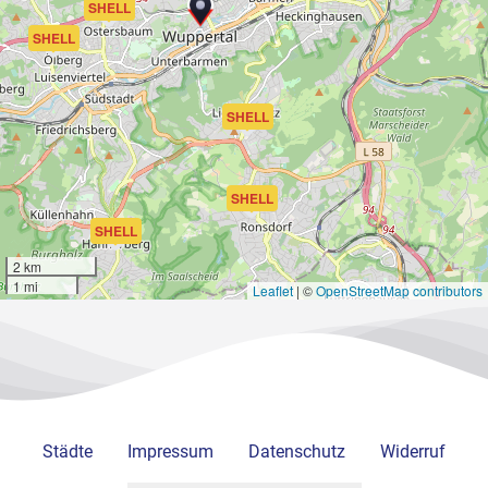
SHELL
SHELL
SHELL
SHELL
SHELL
2 km
1 mi
Leaflet
|
©
OpenStreetMap contributors
Städte
Impressum
Datenschutz
Widerruf