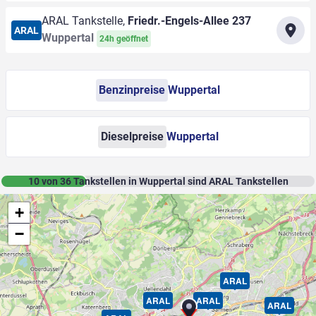
ARAL Tankstelle,
Friedr.-Engels-Allee 237
ARAL
Wuppertal
24h geöffnet
Benzinpreise
Wuppertal
Dieselpreise
Wuppertal
10
von
36
Tankstellen in Wuppertal sind ARAL Tankstellen
+
−
ARAL
ARAL
ARAL
ARAL