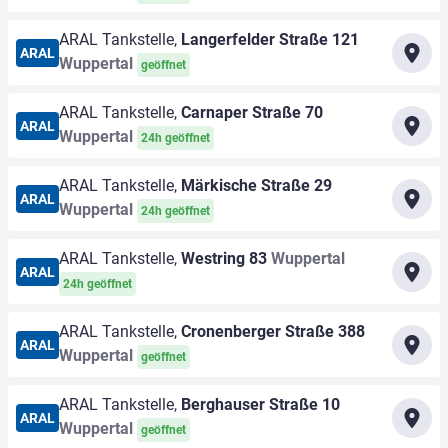
ARAL Tankstelle,
Langerfelder Straße 121
ARAL
Wuppertal
geöffnet
ARAL Tankstelle,
Carnaper Straße 70
ARAL
Wuppertal
24h geöffnet
ARAL Tankstelle,
Märkische Straße 29
ARAL
Wuppertal
24h geöffnet
ARAL Tankstelle,
Westring 83
Wuppertal
ARAL
24h geöffnet
ARAL Tankstelle,
Cronenberger Straße 388
ARAL
Wuppertal
geöffnet
ARAL Tankstelle,
Berghauser Straße 10
ARAL
Wuppertal
geöffnet