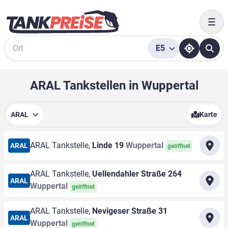
Togg
E5
Suche
ARAL Tankstellen in Wuppertal
ARAL
Karte
ARAL Tankstelle,
Linde 19
Wuppertal
ARAL
geöffnet
ARAL Tankstelle,
Uellendahler Straße 264
ARAL
Wuppertal
geöffnet
ARAL Tankstelle,
Nevigeser Straße 31
ARAL
Wuppertal
geöffnet