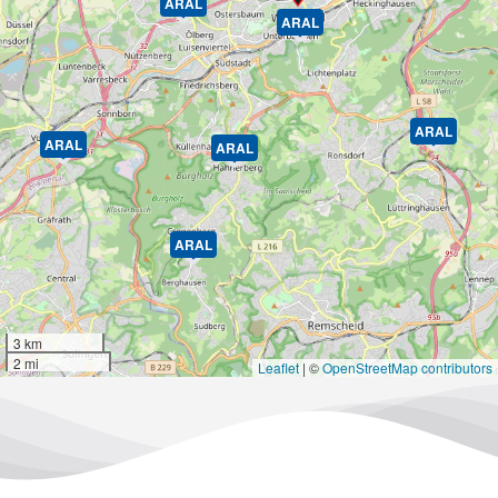
ARAL
ARAL
ARAL
ARAL
ARAL
ARAL
3 km
2 mi
Leaflet
|
©
OpenStreetMap contributors