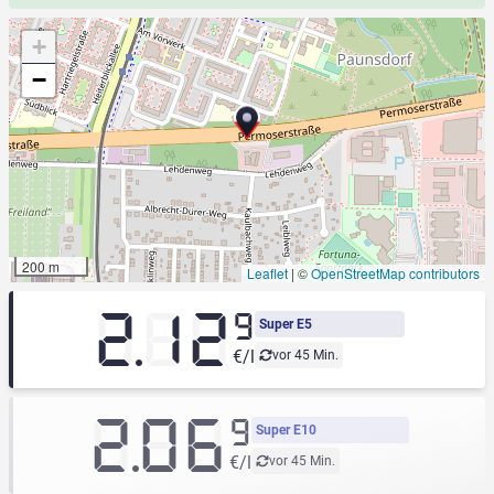
+
−
200 m
Leaflet
|
©
OpenStreetMap contributors
2.12
9
Super E5
€/l
vor 45 Min.
2.06
9
Super E10
€/l
vor 45 Min.