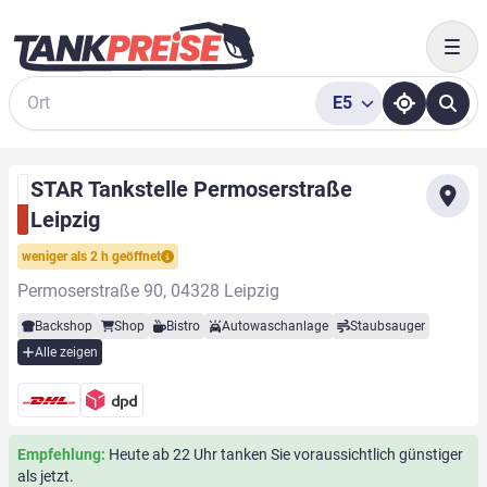
Togg
E5
Suche
STAR Tankstelle Permoserstraße
Leipzig
weniger als 2 h geöffnet
Permoserstraße 90, 04328 Leipzig
Backshop
Shop
Bistro
Autowaschanlage
Staubsauger
Alle zeigen
Empfehlung:
Heute ab 22 Uhr tanken Sie voraussichtlich günstiger
als jetzt.