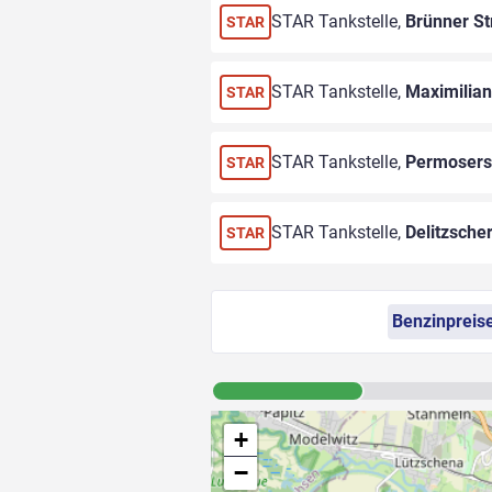
STAR Tankstelle,
Brünner St
STAR
STAR Tankstelle,
Maximilian
STAR
STAR Tankstelle,
Permosers
STAR
STAR Tankstelle,
Delitzscher
STAR
Benzinpreis
+
−