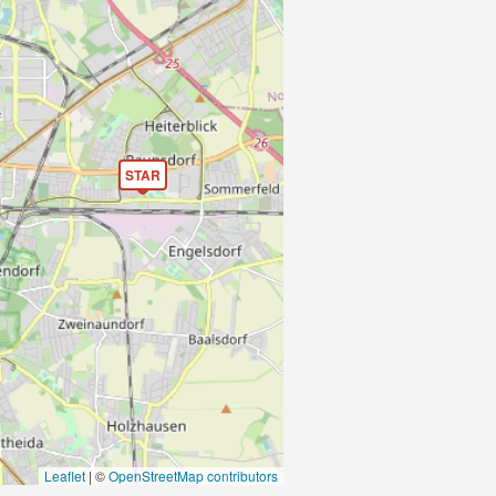
STAR
Leaflet
|
©
OpenStreetMap contributors