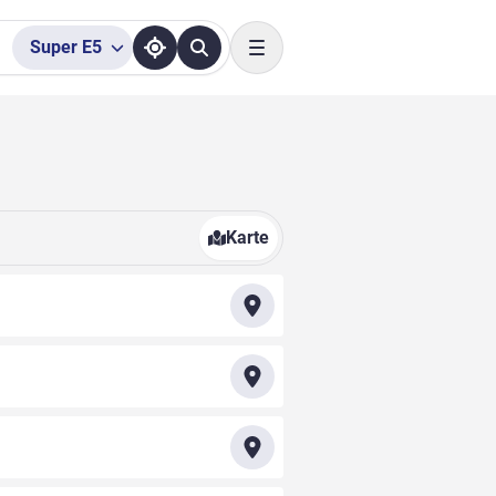
Super
E5
Toggle navigation
g
Karte