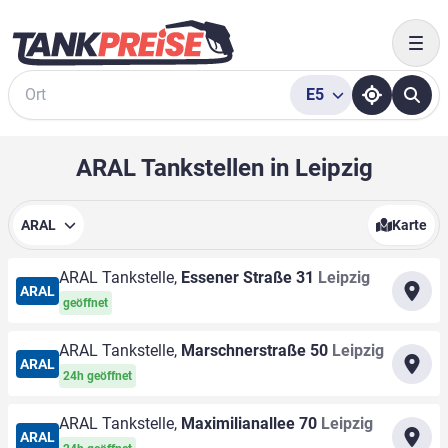
Togg
E5
Suche
ARAL Tankstellen in Leipzig
ARAL
Karte
ARAL Tankstelle,
Essener Straße 31
Leipzig
ARAL
geöffnet
ARAL Tankstelle,
Marschnerstraße 50
Leipzig
ARAL
24h geöffnet
ARAL Tankstelle,
Maximilianallee 70
Leipzig
ARAL