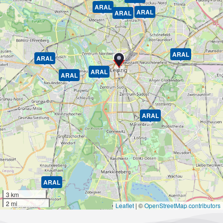
ARAL
ARAL
ARAL
ARAL
ARAL
ARAL
ARAL
ARAL
ARAL
3 km
2 mi
Leaflet
|
©
OpenStreetMap contributors