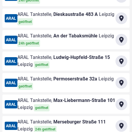
24h geöffnet
ARAL Tankstelle,
Dieskaustraße 483 A
Leipzig
ARAL
geöffnet
ARAL Tankstelle,
An der Tabaksmühle
Leipzig
ARAL
24h geöffnet
ARAL Tankstelle,
Ludwig-Hupfeld-Straße 15
ARAL
Leipzig
geöffnet
ARAL Tankstelle,
Permoserstraße 32a
Leipzig
ARAL
geöffnet
ARAL Tankstelle,
Max-Liebermann-Straße 101
ARAL
Leipzig
geöffnet
ARAL Tankstelle,
Merseburger Straße 111
ARAL
Leipzig
24h geöffnet