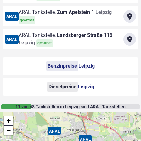
ARAL Tankstelle,
Zum Apelstein 1
Leipzig
ARAL
geöffnet
ARAL Tankstelle,
Landsberger Straße 116
ARAL
Leipzig
geöffnet
Benzinpreise
Leipzig
Dieselpreise
Leipzig
11
von
48
Tankstellen in Leipzig sind ARAL Tankstellen
+
−
ARAL
ARAL