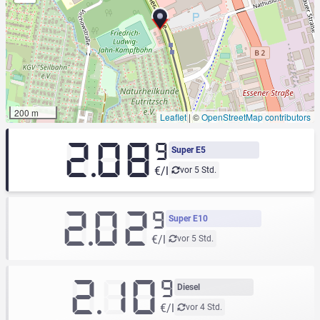
200 m
Leaflet
|
©
OpenStreetMap contributors
2.08
9
Super E5
€/l
vor 5 Std.
2.02
9
Super E10
€/l
vor 5 Std.
2.10
9
Diesel
€/l
vor 4 Std.