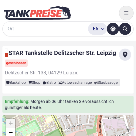
Togg
E5
Suche
STAR Tankstelle Delitzscher Str. Leipzig
geschlossen
Delitzscher Str. 133, 04129 Leipzig
Backshop
Shop
Bistro
Autowaschanlage
Staubsauger
Empfehlung:
Morgen ab 06 Uhr tanken Sie voraussichtlich
günstiger als heute.
+
−