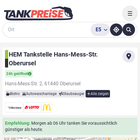
Togg
E5
Suche
HEM Tankstelle Hans-Mess-Str.
Oberursel
24h geöffnet
Hans-Mess-Str. 2, 61440 Oberursel
Bistro
Autowaschanlage
Staubsauger
Alle zeigen
Empfehlung:
Morgen ab 06 Uhr tanken Sie voraussichtlich
günstiger als heute.