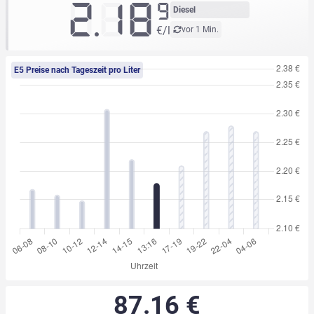
2.18
9
Diesel
€/l
vor 1 Min.
E5 Preise nach Tageszeit pro Liter
87.16 €