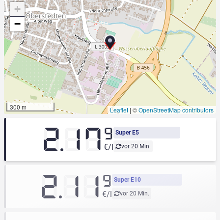
+
−
300 m
Leaflet
|
©
OpenStreetMap contributors
2.17
9
Super E5
€/l
vor 20 Min.
2.11
9
Super E10
€/l
vor 20 Min.