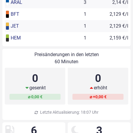
ARAL
3
2,14 €/l
BFT
1
2,129 €/l
JET
1
2,129 €/l
HEM
1
2,159 €/l
Preisänderungen in den letzten
60 Minuten
0
0
gesenkt
erhöht
⌀ 0,00 €
⌀ +0,00 €
Letzte Aktualisierung: 18:07 Uhr
6
3