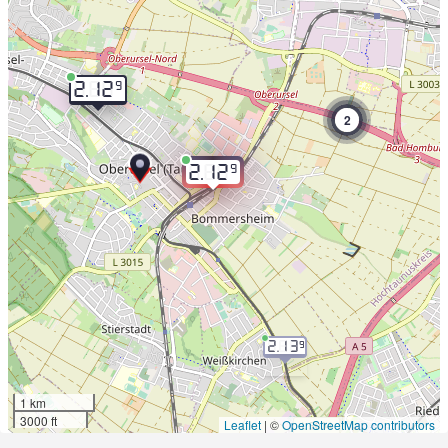
9
2.12
2
9
2.12
2.13
9
1 km
3000 ft
Leaflet
|
©
OpenStreetMap contributors