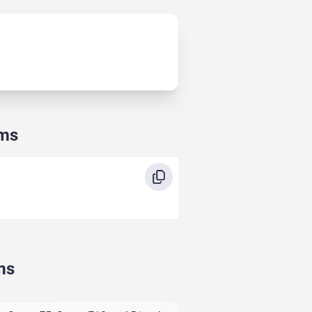
Ems
ms