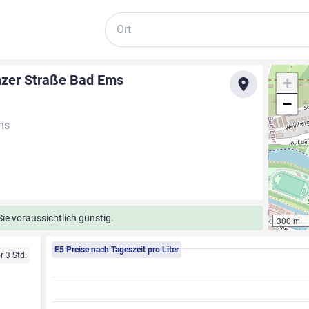
Suche
nzer Straße Bad Ems
+
−
ms
ie voraussichtlich günstig.
300 m
E5 Preise nach Tageszeit pro Liter
r 3 Std.