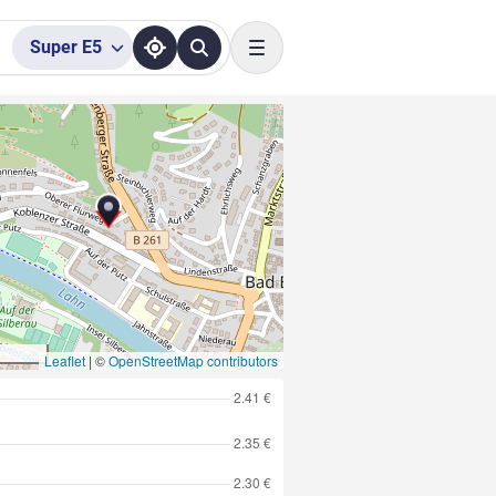
Super
E5
Toggle navigation
Leaflet
|
©
OpenStreetMap contributors