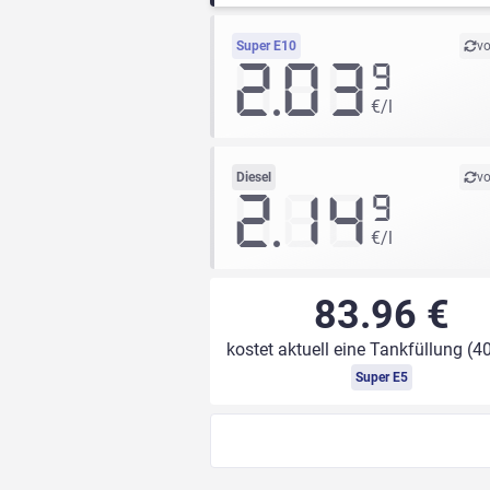
Super E10
vo
2.03
9
€/l
Diesel
vo
2.14
9
€/l
83.96 €
kostet aktuell eine Tankfüllung (40
Super E5