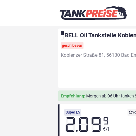
BELL Oil Tankstelle Koble
geschlossen
Koblenzer Straße 81, 56130 Bad E
Empfehlung:
Morgen ab 06 Uhr tanken S
Super E5
vo
2.09
9
€/l