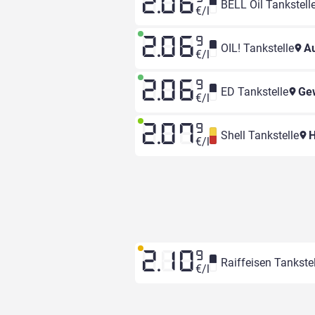
2.06
BELL Oil Tankstell
€/l
2.06
9
OIL! Tankstelle
Au
€/l
2.06
9
ED Tankstelle
Gew
€/l
2.07
9
Shell Tankstelle
H
€/l
2.10
9
Raiffeisen Tankstel
€/l