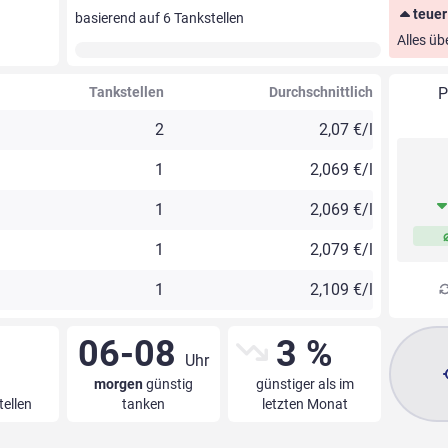
teuer
basierend auf
6
Tankstellen
Alles üb
Tankstellen
Durchschnittlich
P
2
2,07 €/l
1
2,069 €/l
1
2,069 €/l
1
2,079 €/l
1
2,109 €/l
06-08
3 %
Uhr
morgen
günstig
günstiger als im
tellen
tanken
letzten Monat