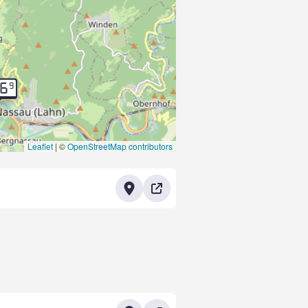
9
06
Leaflet
|
©
OpenStreetMap contributors