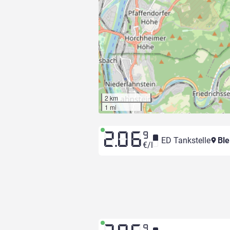
2 km
1 mi
2.06
9
ED Tankstelle
Ble
€/l
9