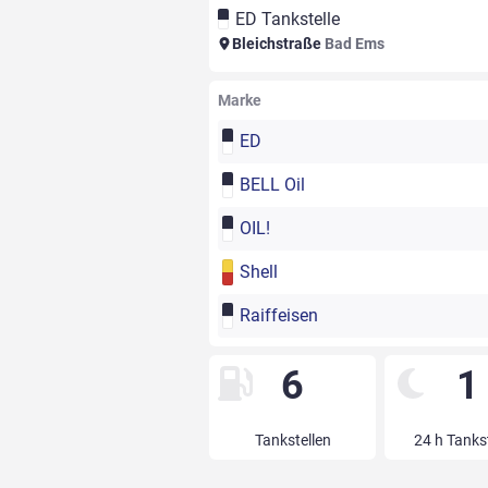
ED Tankstelle
Bleichstraße
Bad Ems
Marke
ED
BELL Oil
OIL!
Shell
Raiffeisen
6
1
Tankstellen
24 h Tanks