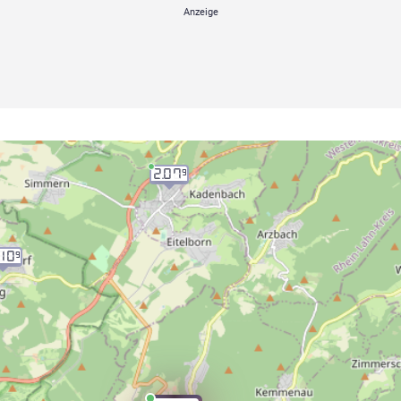
2.07
9
.10
9