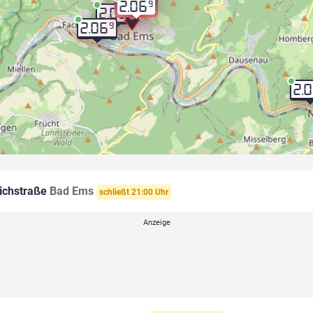
9
2.06
9
2.06
9
2.06
2.
ichstraße
Bad Ems
schließt 21:00 Uhr