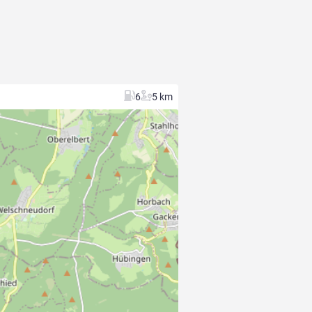
6
5 km