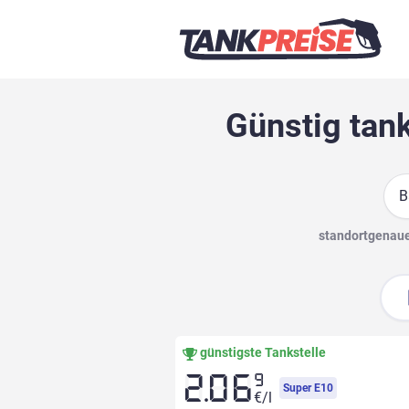
Günstig tan
Suc
standortgenaue 
günstigste Tankstelle
9
2.06
Super E10
€/l