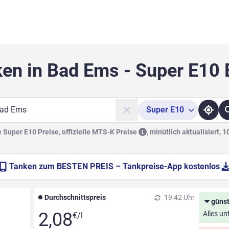
ken in Bad Ems - Super E10 
Super
E10
he
Super E10 Preise, offizielle
MTS-K Preise
,
minütlich aktualisiert, 
Tanken zum
BESTEN PREIS
– Tankpreise-App kostenlos
Durchschnittspreis
19:42 Uhr
günst
2,08
Alles un
€/l