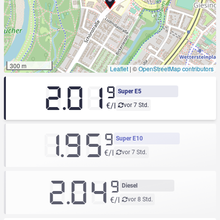
300 m
Leaflet
|
©
OpenStreetMap contributors
2.01
9
Super E5
€/l
vor 7 Std.
1.95
9
Super E10
€/l
vor 7 Std.
2.04
9
Diesel
€/l
vor 8 Std.