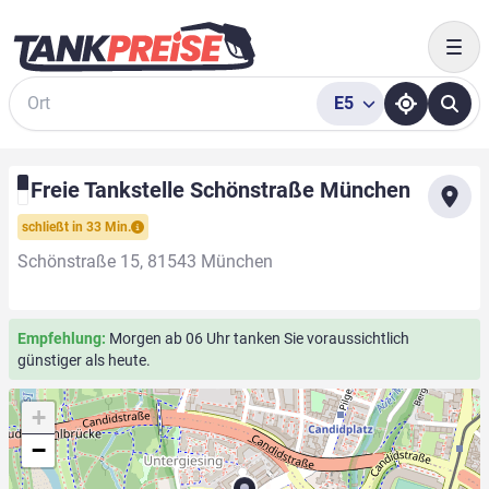
Togg
E5
Suche
Freie Tankstelle Schönstraße München
schließt in 33 Min.
Schönstraße 15, 81543 München
Empfehlung:
Morgen ab 06 Uhr tanken Sie voraussichtlich
günstiger als heute.
+
−