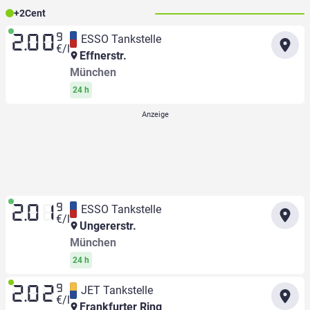
+
2
Cent
9
ESSO Tankstelle
2.00
€/l
Effnerstr.
München
24 h
9
ESSO Tankstelle
2.01
€/l
Ungererstr.
München
24 h
9
JET Tankstelle
2.02
€/l
Frankfurter Ring