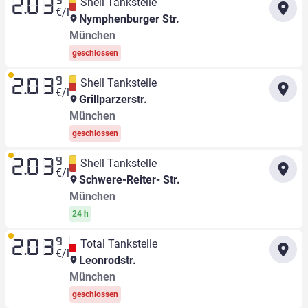
9
Shell Tankstelle
2.03
€/l
Nymphenburger Str.
München
geschlossen
9
Shell Tankstelle
2.03
€/l
Grillparzerstr.
München
geschlossen
9
Shell Tankstelle
2.03
€/l
Schwere-Reiter- Str.
München
24 h
9
Total Tankstelle
2.03
€/l
Leonrodstr.
München
geschlossen