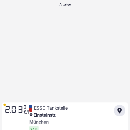
9
ESSO Tankstelle
2.03
€/l
Einsteinstr.
München
24 h