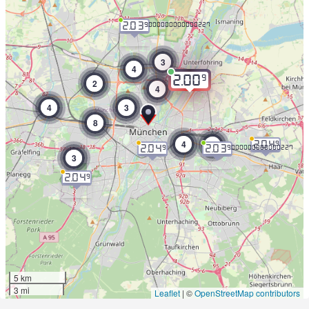
2.03
9.000000000000227
3
4
9
2.00
2
4
4
3
8
4
2
2.04
9
2.04
2.03
9
9.000000000000227
3
2.04
9
5 km
3 mi
Leaflet
|
©
OpenStreetMap contributors