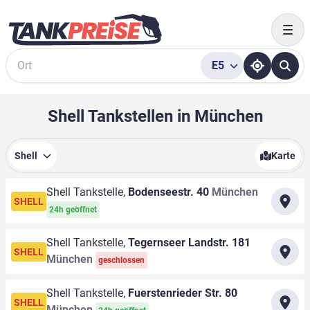
Togg
E5
Suche
Shell Tankstellen in München
Shell
Karte
Shell Tankstelle,
Bodenseestr. 40
München
SHELL
24h geöffnet
Shell Tankstelle,
Tegernseer Landstr. 181
SHELL
München
geschlossen
Shell Tankstelle,
Fuerstenrieder Str. 80
SHELL
München