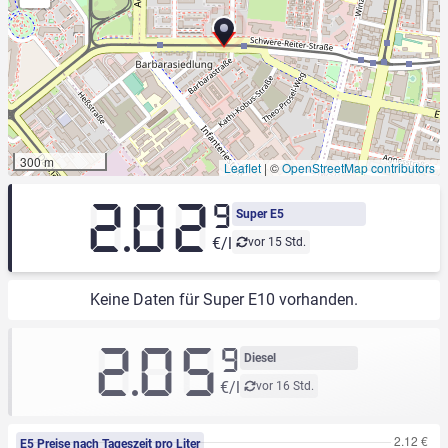
300 m
Leaflet
|
©
OpenStreetMap contributors
2.02
9
Super E5
€/l
vor 15 Std.
Keine Daten für Super E10 vorhanden.
2.05
9
Diesel
€/l
vor 16 Std.
E5 Preise nach Tageszeit pro Liter