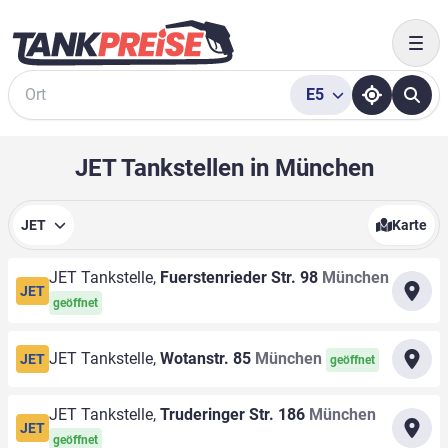
Togg
E5
Suche
JET Tankstellen in München
JET
Karte
JET Tankstelle,
Fuerstenrieder Str. 98
München
JET
geöffnet
JET Tankstelle,
Wotanstr. 85
München
JET
geöffnet
JET Tankstelle,
Truderinger Str. 186
München
JET
geöffnet