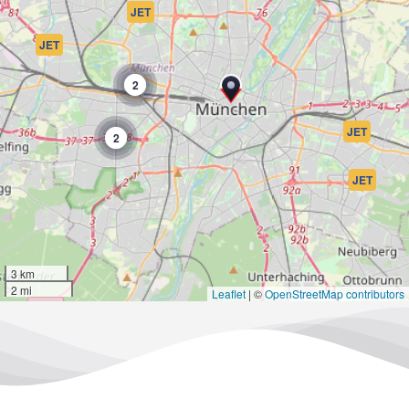
JET
JET
2
JET
2
JET
3 km
2 mi
Leaflet
|
©
OpenStreetMap contributors