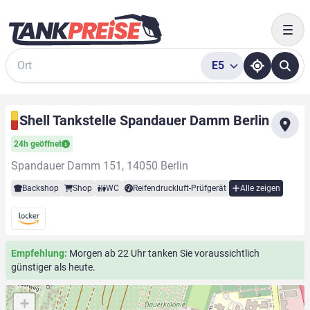
Togg
E5
Suche
Shell Tankstelle Spandauer Damm Berlin
24h geöffnet
Spandauer Damm 151, 14050 Berlin
Backshop
Shop
WC
Reifendruckluft-Prüfgerät
Alle zeigen
Empfehlung:
Morgen ab 22 Uhr tanken Sie voraussichtlich
günstiger als heute.
+