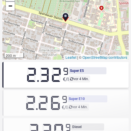
−
200 m
Leaflet
|
©
OpenStreetMap contributors
2.32
9
Super E5
€/l
vor 4 Min.
2.26
9
Super E10
€/l
vor 4 Min.
9
Diesel