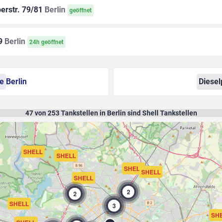
rstr. 79/81
Berlin
geöffnet
9
Berlin
24h geöffnet
se
Berlin
Diesel
47
von
253
Tankstellen in Berlin sind Shell Tankstellen
SHELL
SHELL
SHELL
SHELL
SHELL
2
2
SHELL
3
SH