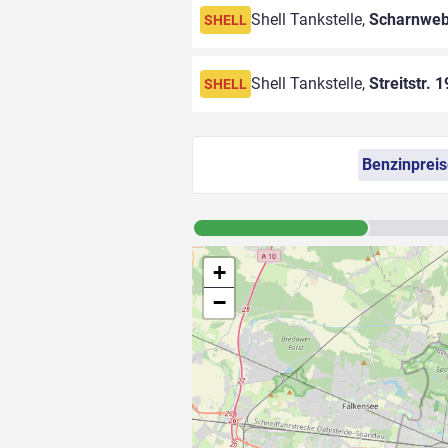
Shell Tankstelle,
Scharnwebe
SHELL
Shell Tankstelle,
Streitstr. 1
SHELL
Benzinprei
+
−