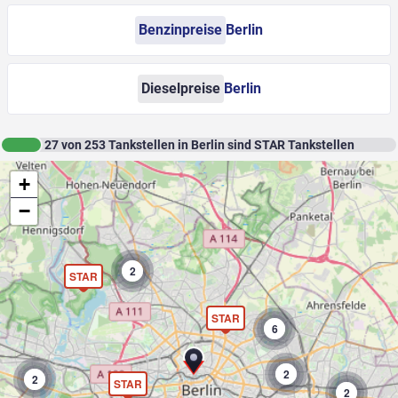
Benzinpreise
Berlin
Dieselpreise
Berlin
27
von
253
Tankstellen in Berlin sind STAR Tankstellen
+
−
2
STAR
STAR
6
2
2
STAR
2