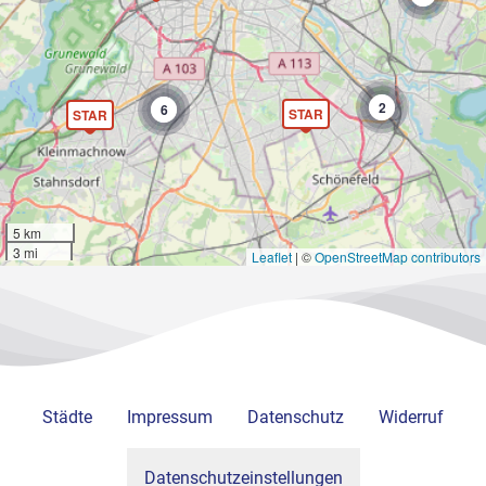
2
6
STAR
STAR
5 km
3 mi
Leaflet
|
©
OpenStreetMap contributors
Städte
Impressum
Datenschutz
Widerruf
Datenschutzeinstellungen