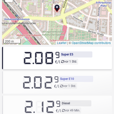
200 m
Leaflet
|
©
OpenStreetMap contributors
2.08
9
Super E5
€/l
vor 1 Std.
2.02
9
Super E10
€/l
vor 1 Std.
2.12
9
Diesel
€/l
vor 49 Min.