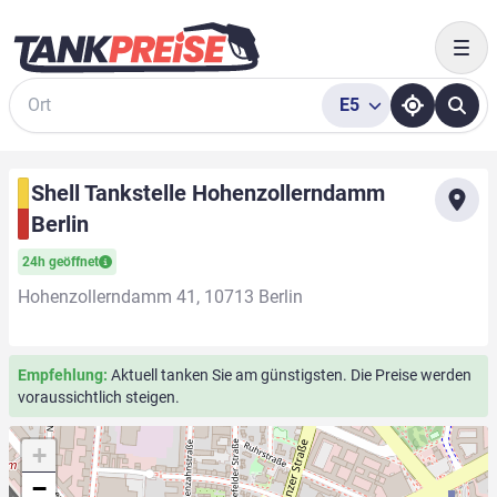
Togg
E5
Suche
Shell Tankstelle Hohenzollerndamm
Berlin
24h geöffnet
Hohenzollerndamm 41, 10713 Berlin
Empfehlung:
Aktuell tanken Sie am günstigsten. Die Preise werden
voraussichtlich steigen.
+
−