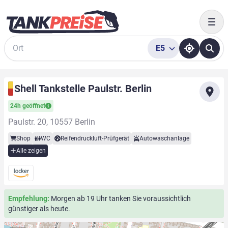
Togg
E5
Suche
Shell Tankstelle Paulstr. Berlin
24h geöffnet
Paulstr. 20, 10557 Berlin
Shop
WC
Reifendruckluft-Prüfgerät
Autowaschanlage
Alle zeigen
Empfehlung:
Morgen ab 19 Uhr tanken Sie voraussichtlich
günstiger als heute.