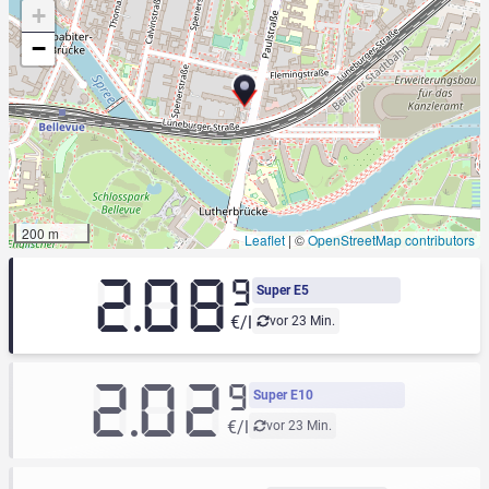
+
−
200 m
Leaflet
|
©
OpenStreetMap contributors
2.08
9
Super E5
€/l
vor 23 Min.
2.02
9
Super E10
€/l
vor 23 Min.